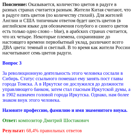
Пояснение:
Оказывается, количество цветов в радуге в
разных странах считается разным. Жители Китая считают, что
в радуге пять цветов (по количеству стихий). Для жителей
Англии и США типичным ответом будет шесть цветов (в
английском языке для обозначения голубого и синего цветов
есть только одно слово – blue), в арабских странах считается,
что их четыре. Некоторые племена, сохранившие до
настоящего времени первобытный уклад, различают всего
ДВА цвета: темный и светлый. В то время как жители России
насчитывают семь цветов радуги.
Вопрос
3
За революционную деятельность этого человека сослали в
Сибирь. Статус ссыльного помешал ему занять пост главы
города Томска. А в Иркутске он дослужился до должности
управляющего банком, затем стал гласным Иркутской думы, а
в 1902 назначен головой города Иркутска. Однако, нам более
знаком внук этого человека.
Назовите профессию, фамилию и имя знаменитого внука.
Ответ:
композитор Дмитрий Шостакович
Результат
:
68,4% правильных ответов