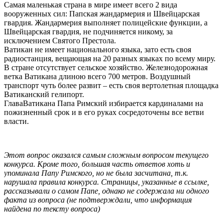
Самая маленькая страна в мире имеет всего 2 вида
вооруженных сил: Папская жандармерия и Швейцарская
гвардия. Жандармерия выполняет полицейские функции, а
Швейцарская гвардия, не подчиняется никому, за
исключением Святого Престола.
Ватикан не имеет национального языка, зато есть своя
радиостанция, вещающая на 20 разных языках по всему миру.
В стране отсутствует сельское хозяйство. Железнодорожная
ветка Ватикана длиною всего 700 метров. Воздушный
транспорт чуть более развит – есть своя вертолетная площадка
Ватиканский гелипорт.
ГлаваВатикана Папа Римский избирается кардиналами на
пожизненный срок и в его руках сосредоточены все ветви
власти.
Этот вопрос оказался самым сложным вопросом текущего
конкурса. Кроме того, большая часть ответов хоть и
упоминала Папу Римского, но не была засчитана, т.к.
нарушала правила конкурса.
С
траницы, указанные в ссылке,
рассказывали о самом Папе, однако не содержала ни одного
факта из вопроса
(не подтверждали, что информация
найдена по тексту вопроса)