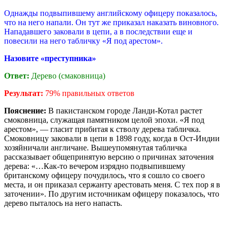
Однажды подвыпившему английскому офицеру показалось,
что на него напали. Он тут же приказал наказать виновного.
Нападавшего заковали в цепи, а в последствии еще и
повесили на него табличку «Я под арестом».
Назовите «преступника»
Ответ:
Дерево (смаковница)
Результат:
79% правильных ответов
Пояснение:
В пакистанском городе Ланди-Котал растет
смоковница, служащая памятником целой эпохи. «Я под
арестом», — гласит прибитая к стволу дерева табличка.
Смоковницу заковали в цепи в 1898 году, когда в Ост-Индии
хозяйничали англичане. Вышеупомянутая табличка
рассказывает общепринятую версию о причинах заточения
дерева: «…Как-то вечером изрядно подвыпившему
британскому офицеру почудилось, что я сошло со своего
места, и он приказал сержанту арестовать меня. С тех пор я в
заточении». По другим источникам офицеру показалось, что
дерево пыталось на него напасть.