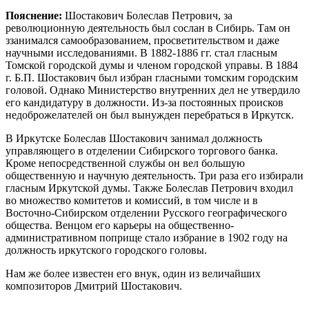
Пояснение:
Шостакович Болеслав Петрович, за
революционную деятельность был сослан в Сибирь. Там он
ззанимался самообразованием, просветительством и даже
научными исследованиями. В 1882-1886 гг. стал гласным
Томской городской думы и членом городской управы. В 1884
г. Б.П. Шостакович был избран гласными томским городским
головой. Однако Министерство внутренних дел не утвердило
его канди­датуру в должности. Из-за постоянных происков
недоброжелателей он был вынужден перебраться в Иркутск.
В Иркутске Болеслав Шостакович занимал должность
управляющего в отделении Сибирского торгового банка.
Кроме непосредственной службы он вел большую
общественную и научную деятельность. Три раза его избирали
гласным Иркутской думы. Также Болеслав Петрович входил
во множество комитетов и комиссий, в том числе и в
Восточно-Сибирском отделении Русского географического
общества. Венцом его карьеры на общественно-
административном поприще стало избрание в 1902 году на
должность иркутского городского головы.
Нам же более известен его внук, один из величайших
композиторов Дмитрий Шостакович.