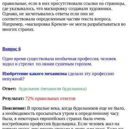
правильные, если в них присутствовали ссылки на страницы,
где указывалось, что маскировку создавали художники.
Однако, не засчитывались ответы если они не
соответствовали определенным частям текста вопроса.
Например, «маскировка Кремля» не могла разрабатываться во
многих странах.
Вопрос 6
Одно время существовала необычная профессия, человек
ходил и стрелял по окнам сушеным горохом.
Изобретение какого механизма
сделало эту профессию
ненужной?
Ответ:
будильник (механизм будильника)
Результат:
72% правильных ответов
Пояснение:
В прошлые века, когда будильников еще не было,
а необходимость просыпаться утром к определенному часу
была, в некоторых европейских странах была очень
востребована профессия будильщика. Если человек жил на
первом этаже, ему просто стучали в дверь или окно. Если же