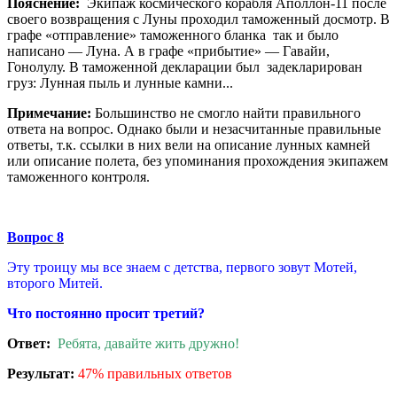
Пояснение:
Экипаж космического корабля Аполлон-11 после
своего возвращения с Луны проходил таможенный досмотр. В
графе «отправление» таможенного бланка так и было
написано — Луна. А в графе «прибытие» — Гавайи,
Гонолулу. В таможенной декларации был задекларирован
груз: Лунная пыль и лунные камни...
Примечание:
Большинство не смогло найти правильного
ответа на вопрос. Однако были и незасчитанные правильные
ответы, т.к. ссылки в них вели на описание лунных камней
или описание полета, без упоминания прохождения экипажем
таможенного контроля.
Вопрос 8
Эту троицу мы все знаем с детства, первого зовут Мотей,
второго Митей.
Что постоянно просит третий?
Ответ:
Ребята, давайте жить дружно!
Результат:
47% правильных ответов