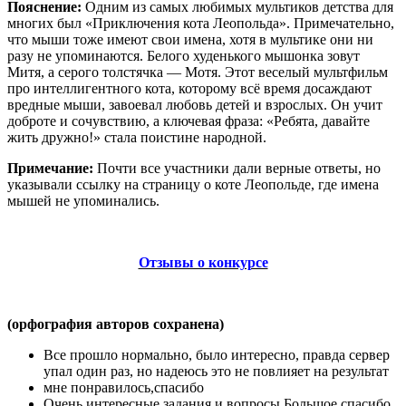
Пояснение:
Одним из самых любимых мультиков детства для
многих был «Приключения кота Леопольда». Примечательно,
что мыши тоже имеют свои имена, хотя в мультике они ни
разу не упоминаются. Белого худенького мышонка зовут
Митя, а серого толстячка — Мотя. Этот веселый мультфильм
про интеллигентного кота, которому всё время досаждают
вредные мыши, завоевал любовь детей и взрослых. Он учит
доброте и сочувствию, а ключевая фраза: «Ребята, давайте
жить дружно!» стала поистине народной.
Примечание:
Почти все участники дали верные ответы, но
указывали ссылку на страницу о коте Леопольде, где имена
мышей не упоминались.
Отзывы о конкурсе
(орфография авторов сохранена)
Все прошло нормально, было интересно, правда сервер
упал один раз, но надеюсь это не повлияет на результат
мне понравилось,спасибо
Очень интересные задания и вопросы Большое спасибо