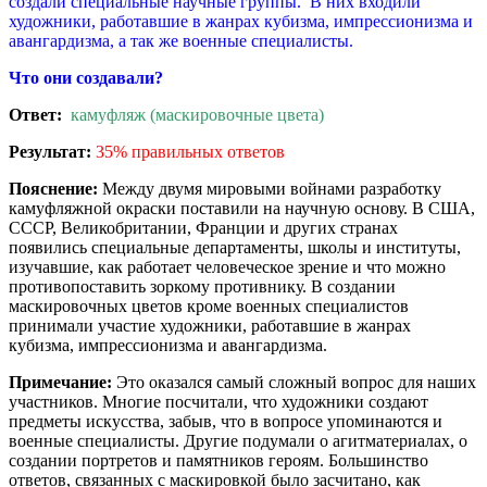
создали специальные научные группы. В них входили
художники, работавшие в жанрах кубизма, импрессионизма и
авангардизма, а так же военные специалисты.
Что они создавали?
Ответ:
камуфляж (маскировочные цвета)
Результат:
35% правильных ответов
Пояснение:
Между двумя мировыми войнами разработку
камуфляжной окраски поставили на научную основу. В США,
СССР, Великобритании, Франции и других странах
появились специальные департаменты, школы и институты,
изучавшие, как работает человеческое зрение и что можно
противопоставить зоркому противнику. В создании
маскировочных цветов кроме военных специалистов
принимали участие художники, работавшие в жанрах
кубизма, импрессионизма и авангардизма.
Примечание:
Это оказался самый сложный вопрос для наших
участников. Многие посчитали, что художники создают
предметы искусства, забыв, что в вопросе упоминаются и
военные специалисты. Другие подумали о агитматериалах, о
создании портретов и памятников героям. Большинство
ответов, связанных с маскировкой было засчитано, как