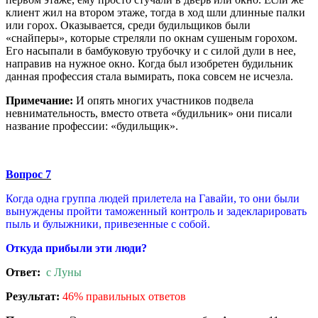
клиент жил на втором этаже, тогда в ход шли длинные палки
или горох. Оказывается, среди будильщиков были
«снайперы», которые стреляли по окнам сушеным горохом.
Его насыпали в бамбуковую трубочку и с силой дули в нее,
направив на нужное окно. Когда был изобретен будильник
данная профессия стала вымирать, пока совсем не исчезла.
Примечание:
И опять многих участников подвела
невнимательность, вместо ответа «будильник» они писали
название профессии: «будильщик».
Вопрос 7
Когда одна группа людей прилетела на Гавайи, то они были
вынуждены пройти таможенный контроль и задекларировать
пыль и булыжники, привезенные с собой.
Откуда прибыли эти люди?
Ответ:
с Луны
Результат:
46% правильных ответов