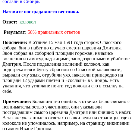
сослали в Сибирь.
Назовите пострадавшего вестника.
Ответ:
колокол
Результат:
58% правильных ответов
Пояснение:
В Угличе 15 мая 1591 года сторож Спасского
собора бил в набат по случаю смерти царевича Дмитрия.
Звон собрал на соборной площади горожан, начались
волнения и самосуд над лицами, заподозренными в убийстве
Дмитрия. После подавления волнений колокол, как
подстрекателя к бунту сбросили со Спасской колокольни,
вырвали ему язык, отрубили ухо, наказали принародно на
площади 12 ударами плетей и «сослали» в Сибирь. Есть
указания, что угличане почти год волокли его в ссылку на
себе.
Примечание:
Большинство ошибок в ответах было связано с
невнимательностью участников, они указывали
пострадавшим самого царевича Дмитрия или бивших в набат.
А так же указанные в ответах ссылки вели на страницы, где о
колоколе не упоминалось, например, на страницу википедии
о самом Иване Грозном.