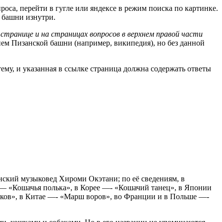
оса, перейти в гугле или яндексе в режим поиска по картинке.
 башни изнутри.
странице и на страницах вопросов в верхнем правой части
ием Пизанской башни (например, википедия), но без данной
тему, и указанная в ссылке страница должна содержать ответы
онский музыковед Хироми Окэтани; по её сведениям, в
— «Кошачья полька», в Корее —- «Кошачий танец», в Японии
ков», в Китае —- «Марш воров», во Франции и в Польше —-