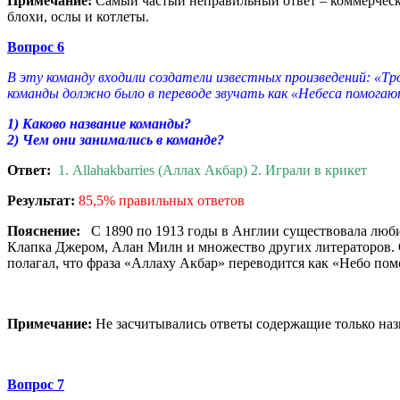
Примечание:
Самый частый неправильный ответ – коммерческо
блохи, ослы и котлеты.
Вопрос 6
В эту команду входили создатели известных произведений: «Тр
команды должно было в переводе звучать как «Небеса помогают
1) Каково название команды?
2) Чем они занимались в команде?
Ответ:
1. Allahakbarries (Аллах Акбар) 2. Играли в крикет
Результат:
85,5% правильных ответов
Пояснение:
С 1890 по 1913 годы в Англии существовала люби
Клапка Джером, Алан Милн и множество других литераторов. 
полагал, что фраза «Аллаху Акбар» переводится как «Небо пом
Примечание:
Не засчитывались ответы содержащие только назв
Вопрос 7