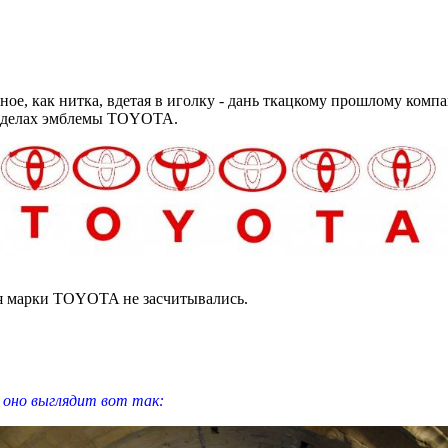
 иное, как нитка, вдетая в иголку - дань ткацкому прошлому ко
 пределах эмблемы TOYOTA.
ия марки TOYOTA не засчитывались.
 оно выглядит вот так: