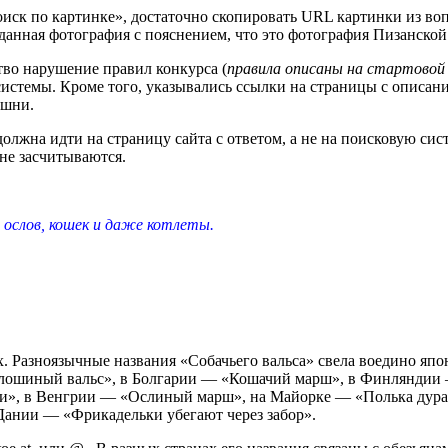
иск по картинке», достаточно скопировать URL картинки из вопр
данная фотография с пояснением, что это фотография Пизанской
тво нарушение правил конкурса (
правила описаны на стартовой 
системы. Кроме того, указывались ссылки на страницы с описан
ашни.
олжна идти на страницу сайта с ответом, а не на поисковую сис
не засчитываются.
, ослов, кошек и даже котлеты.
х. Разноязычные названия «Собачьего вальса» свела воедино яп
Блошиный вальс», в Болгарии — «Кошачий марш», в Финляндии 
ки», в Венгрии — «Ослиный марш», на Майорке — «Полька дура
Дании — «Фрикадельки убегают через забор».