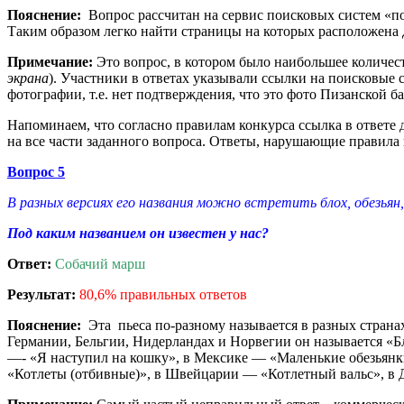
Пояснение:
Вопрос рассчитан на сервис поисковых систем «по
Таким образом легко найти страницы на которых расположена 
Примечание:
Это вопрос, в котором было наибольшее количес
экрана
). Участники в ответах указывали ссылки на поисковые 
фотографии, т.е. нет подтверждения, что это фото Пизанской б
Напоминаем, что согласно правилам конкурса ссылка в ответе д
на все части заданного вопроса. Ответы, нарушающие правила 
Вопрос 5
В разных версиях его названия можно встретить блох, обезьян
Под каким названием он известен у нас?
Ответ:
Собачий марш
Результат:
80,6% правильных ответов
Пояснение:
Эта пьеса по-разному называется в разных страна
Германии, Бельгии, Нидерландах и Норвегии он называется «
—- «Я наступил на кошку», в Мексике — «Маленькие обезьян
«Котлеты (отбивные)», в Швейцарии — «Котлетный вальс», в 