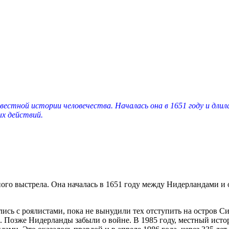
естной истории человечества. Началась она в 1651 году и длила
ых действий.
ного выстрела. Она началась в 1651 году между Нидерландами и
сь с роялистами, пока не вынудили тех отступить на остров С
 Позже Нидерланды забыли о войне. В 1985 году, местный истор