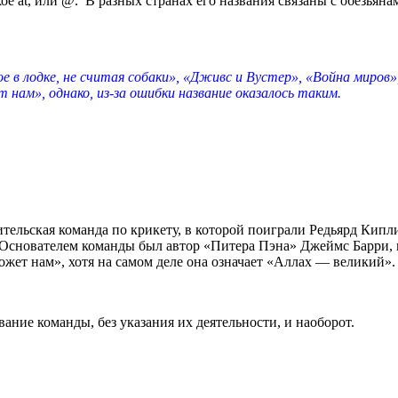
е at, или @. В разных странах его названия связаны с обезьяна
ое в лодке, не считая собаки», «Дживс и Вустер», «Война миро
 нам», однако, из-за ошибки название оказалось таким.
тельская команда по крикету, в которой поиграли Редьярд Кипл
Основателем команды был автор «Питера Пэна» Джеймс Барри, в
ожет нам», хотя на самом деле она означает «Аллах — великий»
ание команды, без указания их деятельности, и наоборот.