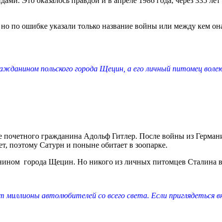
дами. Это оказалось правдой и в апреле 1986 года, через 335 ле
по ошибке указали только название войны или между кем она в
ажданином польского города Щецин, а его личный питомец волею
е почетного гражданина Адольф Гитлер. После войны из Герман
т, поэтому Сатурн и поныне обитает в зоопарке.
нином города Щецин. Но никого из личных питомцев Сталина в 
т миллионы автолюбителей со всего света. Если приглядеться 