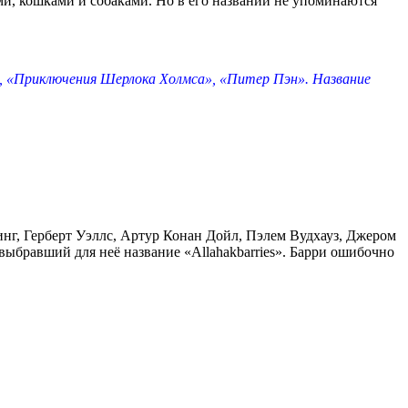
ми, кошками и собаками. Но в его названии не упоминаются
в», «Приключения Шерлока Холмса», «Питер Пэн». Название
инг, Герберт Уэллс, Артур Конан Дойл, Пэлем Вудхауз, Джером
ыбравший для неё название «Allahakbarries». Барри ошибочно
.