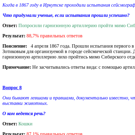
Когда в 1867 году в Иркутске проходили испытания сейсмограф
Что придумали ученые, если испытания прошли успешно?
Ответ:
Попросили гарнизонную артиллерию пройти мимо Сиби
Результат:
88,7% правильных ответов
Пояснение:
4 апреля 1867 года. Прошли испытания первого 
Зотиковым для организуемой в городе сейсмической станции. 
гарнизонную артиллерию лихо пройтись мимо Сибирского отде
Примечание:
Не засчитывались ответы вида: с помощью артил
Вопрос 8
Они бывают левшами и правшами, документально известно, чт
выставки животных.
О ком ведется речь?
Ответ:
Кошки
Результат:
87,1% правильных ответов