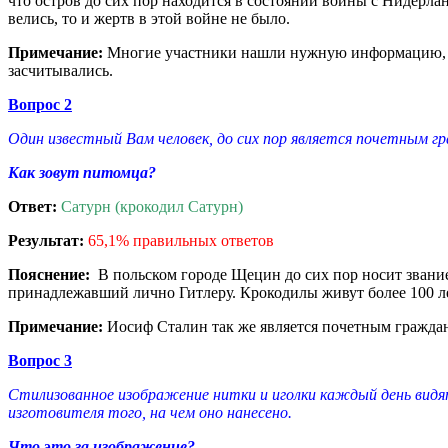
что остров до сих пор находится в состоянии войны с Нидерлан
велись, то и жертв в этой войне не было.
Примечание:
Многие участники нашли нужную информацию, но 
засчитывались.
Вопрос 2
Один известный Вам человек, до сих пор является почетным гр
Как зовут питомца?
Ответ:
Сатурн (крокодил Сатурн)
Результат:
65,1% правильных ответов
Пояснение:
В польском городе Щецин до сих пор носит звани
принадлежавший лично Гитлеру. Крокодилы живут более 100 ле
Примечание:
Иосиф Сталин так же является почетным гражда
Вопрос 3
Стилизованное изображение нитки и иголки каждый день видя
изготовителя того, на чем оно нанесено.
Что это за изображение?