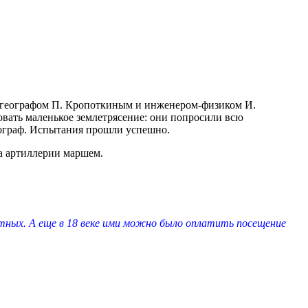
м географом П. Кропоткиным и инженером-физиком И.
овать маленькое землетрясение: они попросили всю
мограф. Испытания прошли успешно.
а артиллерии маршем.
ных. А еще в 18 веке ими можно было оплатить посещение