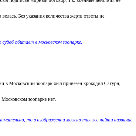
т был подписан мирный договор. Т.к. военные действия не
елась. Без указания количества жертв ответы не
 судеб обитает в московском зоопарке.
ии в Московский зоопарк был привезён крокодил Сатурн,
Московском зоопарке нет.
внимательно, то в изображении можно так же найти название